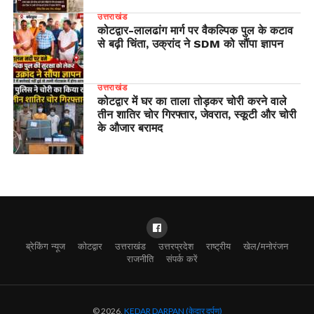
उत्तराखंड
​कोटद्वार-लालढांग मार्ग पर वैकल्पिक पुल के कटाव
से बढ़ी चिंता, उक्रांद ने SDM को सौंपा ज्ञापन
उत्तराखंड
कोटद्वार में घर का ताला तोड़कर चोरी करने वाले
तीन शातिर चोर गिरफ्तार, जेवरात, स्कूटी और चोरी
के औजार बरामद
ब्रेकिंग न्यूज
कोटद्वार
उत्तराखंड
उत्तरप्रदेश
राष्ट्रीय
खेल/मनोरंजन
राजनीति
संपर्क करें
© 2026,
KEDAR DARPAN (केदार दर्पण)