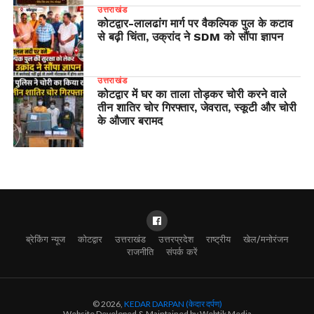
उत्तराखंड
​कोटद्वार-लालढांग मार्ग पर वैकल्पिक पुल के कटाव
से बढ़ी चिंता, उक्रांद ने SDM को सौंपा ज्ञापन
उत्तराखंड
कोटद्वार में घर का ताला तोड़कर चोरी करने वाले
तीन शातिर चोर गिरफ्तार, जेवरात, स्कूटी और चोरी
के औजार बरामद
ब्रेकिंग न्यूज
कोटद्वार
उत्तराखंड
उत्तरप्रदेश
राष्ट्रीय
खेल/मनोरंजन
राजनीति
संपर्क करें
© 2026,
KEDAR DARPAN (केदार दर्पण)
Website Developed & Maintained by Webtik Media