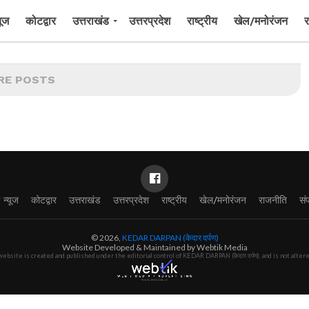
यूज
कोटद्वार
उत्तराखंड
उत्तरप्रदेश
राष्ट्रीय
खेल/मनोरंजन
र
RE POSTS
ग न्यूज
कोटद्वार
उत्तराखंड
उत्तरप्रदेश
राष्ट्रीय
खेल/मनोरंजन
राजनीति
संप
© 2026,
KEDAR DARPAN (केदार दर्पण)
Website Developed & Maintained by Webtik Media
 website is created and published under the editorial control of KEDAR DARPAN (केदार दर्पण), and is not alte