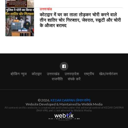
उत्तराखंड
कोटद्वार में घर का ताला तोड़कर चोरी करने वाले
तीन शातिर चोर गिरफ्तार, जेवरात, स्कूटी और चोरी
के औजार बरामद
ब्रेकिंग न्यूज
कोटद्वार
उत्तराखंड
उत्तरप्रदेश
राष्ट्रीय
खेल/मनोरंजन
राजनीति
संपर्क करें
© 2026,
KEDAR DARPAN (केदार दर्पण)
Website Developed & Maintained by Webtik Media
All content on this website is created and published under the editorial control of KEDAR DARPAN
(केदार दर्पण), and is not altered by Webtik Media.