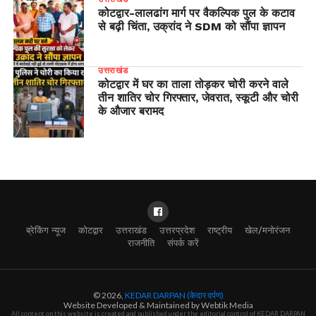
​कोटद्वार-लालढांग मार्ग पर वैकल्पिक पुल के कटाव
से बढ़ी चिंता, उक्रांद ने SDM को सौंपा ज्ञापन
उत्तराखंड
कोटद्वार में घर का ताला तोड़कर चोरी करने वाले
तीन शातिर चोर गिरफ्तार, जेवरात, स्कूटी और चोरी
के औजार बरामद
ब्रेकिंग न्यूज
कोटद्वार
उत्तराखंड
उत्तरप्रदेश
राष्ट्रीय
खेल/मनोरंजन
राजनीति
संपर्क करें
© 2026,
KEDAR DARPAN (केदार दर्पण)
Website Developed & Maintained by Webtik Media
All content on this website is created and published under the editorial control of KEDAR DARPAN