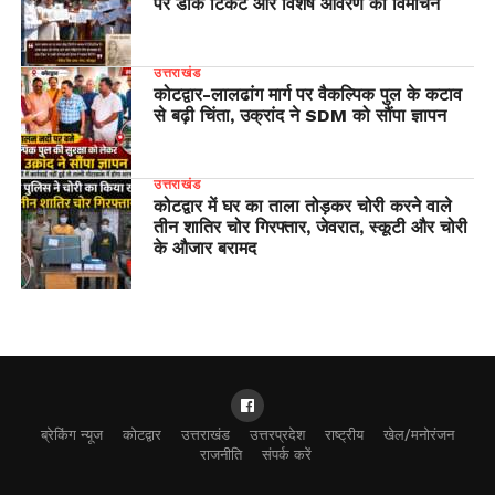
पर डाक टिकट और विशेष आवरण का विमोचन
उत्तराखंड
​कोटद्वार-लालढांग मार्ग पर वैकल्पिक पुल के कटाव
से बढ़ी चिंता, उक्रांद ने SDM को सौंपा ज्ञापन
उत्तराखंड
कोटद्वार में घर का ताला तोड़कर चोरी करने वाले
तीन शातिर चोर गिरफ्तार, जेवरात, स्कूटी और चोरी
के औजार बरामद
ब्रेकिंग न्यूज
कोटद्वार
उत्तराखंड
उत्तरप्रदेश
राष्ट्रीय
खेल/मनोरंजन
राजनीति
संपर्क करें