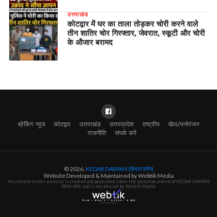
उत्तराखंड
कोटद्वार में घर का ताला तोड़कर चोरी करने वाले
तीन शातिर चोर गिरफ्तार, जेवरात, स्कूटी और चोरी
के औजार बरामद
ब्रेकिंग न्यूज
कोटद्वार
उत्तराखंड
उत्तरप्रदेश
राष्ट्रीय
खेल/मनोरंजन
राजनीति
संपर्क करें
© 2026,
KEDAR DARPAN (केदार दर्पण)
Website Developed & Maintained by Webtik Media
All content on this website is created and published under the editorial control of KEDAR DARPAN
(केदार दर्पण), and is not altered by Webtik Media.