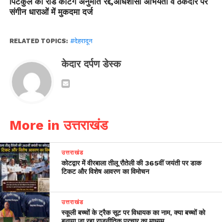
पिटकुल की रोड कटिंग अनुमति रद्द,अधिशासी अभियंता व ठेकेदार पर
संगीन धाराओं में मुकदमा दर्ज
RELATED TOPICS:
#देहरादून
केदार दर्पण डेस्क
More in उत्तराखंड
उत्तराखंड
कोटद्वार में वीरबाला तीलू रौतेली की 365वीं जयंती पर डाक
टिकट और विशेष आवरण का विमोचन
उत्तराखंड
स्कूली बच्चों के ट्रैक सूट पर विधायक का नाम, क्या बच्चों को
बनाया जा रहा राजनीतिक प्रचार का माध्यम