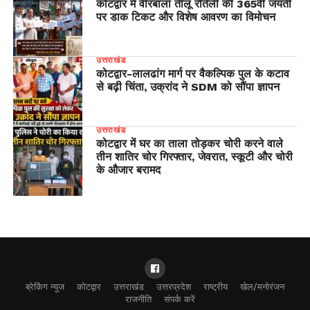
कोटद्वार में वीरबाला तीलू रौतेली की 365वीं जयंती
पर डाक टिकट और विशेष आवरण का विमोचन
उत्तराखंड
​कोटद्वार-लालढांग मार्ग पर वैकल्पिक पुल के कटाव
से बढ़ी चिंता, उक्रांद ने SDM को सौंपा ज्ञापन
उत्तराखंड
कोटद्वार में घर का ताला तोड़कर चोरी करने वाले
तीन शातिर चोर गिरफ्तार, जेवरात, स्कूटी और चोरी
के औजार बरामद
ब्रेकिंग न्यूज
कोटद्वार
उत्तराखंड
उत्तरप्रदेश
राष्ट्रीय
खेल/मनोरंजन
राजनीति
संपर्क करें