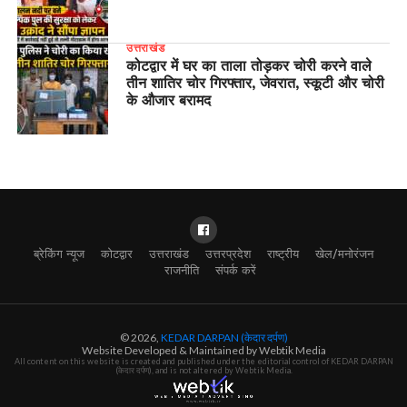
उत्तराखंड
कोटद्वार में घर का ताला तोड़कर चोरी करने वाले
तीन शातिर चोर गिरफ्तार, जेवरात, स्कूटी और चोरी
के औजार बरामद
ब्रेकिंग न्यूज
कोटद्वार
उत्तराखंड
उत्तरप्रदेश
राष्ट्रीय
खेल/मनोरंजन
राजनीति
संपर्क करें
© 2026,
KEDAR DARPAN (केदार दर्पण)
Website Developed & Maintained by Webtik Media
All content on this website is created and published under the editorial control of KEDAR DARPAN
(केदार दर्पण), and is not altered by Webtik Media.