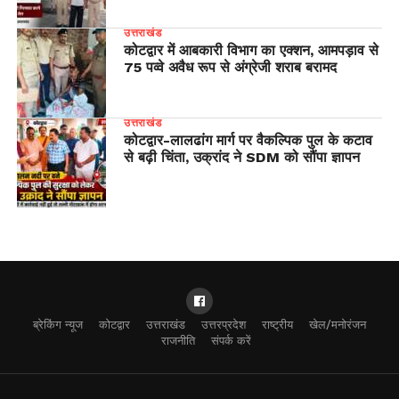
उत्तराखंड
कोटद्वार में आबकारी विभाग का एक्शन, आमपड़ाव से
75 पव्वे अवैध रूप से अंग्रेजी शराब बरामद
उत्तराखंड
​कोटद्वार-लालढांग मार्ग पर वैकल्पिक पुल के कटाव
से बढ़ी चिंता, उक्रांद ने SDM को सौंपा ज्ञापन
ब्रेकिंग न्यूज
कोटद्वार
उत्तराखंड
उत्तरप्रदेश
राष्ट्रीय
खेल/मनोरंजन
राजनीति
संपर्क करें