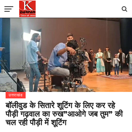
उत्तराखंड
बॉलीवुड के सितारे शूटिंग के लिए कर रहे
पौड़ी गढ़वाल का रुख”आओगे जब तुम” की
चल रही पौड़ी में शूटिंग