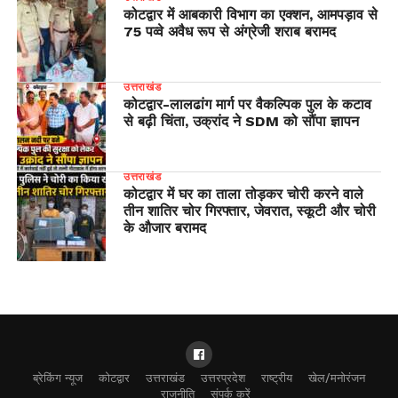
कोटद्वार में आबकारी विभाग का एक्शन, आमपड़ाव से
75 पव्वे अवैध रूप से अंग्रेजी शराब बरामद
उत्तराखंड
​कोटद्वार-लालढांग मार्ग पर वैकल्पिक पुल के कटाव
से बढ़ी चिंता, उक्रांद ने SDM को सौंपा ज्ञापन
उत्तराखंड
कोटद्वार में घर का ताला तोड़कर चोरी करने वाले
तीन शातिर चोर गिरफ्तार, जेवरात, स्कूटी और चोरी
के औजार बरामद
ब्रेकिंग न्यूज
कोटद्वार
उत्तराखंड
उत्तरप्रदेश
राष्ट्रीय
खेल/मनोरंजन
राजनीति
संपर्क करें