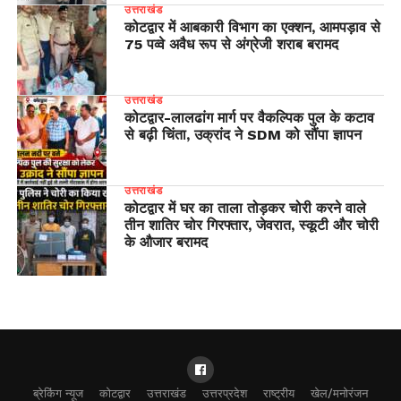
उत्तराखंड
कोटद्वार में आबकारी विभाग का एक्शन, आमपड़ाव से
75 पव्वे अवैध रूप से अंग्रेजी शराब बरामद
उत्तराखंड
​कोटद्वार-लालढांग मार्ग पर वैकल्पिक पुल के कटाव
से बढ़ी चिंता, उक्रांद ने SDM को सौंपा ज्ञापन
उत्तराखंड
कोटद्वार में घर का ताला तोड़कर चोरी करने वाले
तीन शातिर चोर गिरफ्तार, जेवरात, स्कूटी और चोरी
के औजार बरामद
ब्रेकिंग न्यूज
कोटद्वार
उत्तराखंड
उत्तरप्रदेश
राष्ट्रीय
खेल/मनोरंजन