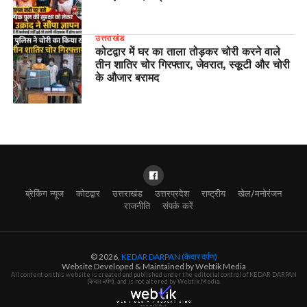
उत्तराखंड
कोटद्वार में घर का ताला तोड़कर चोरी करने वाले
तीन शातिर चोर गिरफ्तार, जेवरात, स्कूटी और चोरी
के औजार बरामद
ब्रेकिंग न्यूज
कोटद्वार
उत्तराखंड
उत्तरप्रदेश
राष्ट्रीय
खेल/मनोरंजन
राजनीति
संपर्क करें
© 2026,
KEDAR DARPAN (केदार दर्पण)
Website Developed & Maintained by Webtik Media
All content on this website is created and published under the editorial control of KEDAR DARPAN
(केदार दर्पण), and is not altered by Webtik Media.