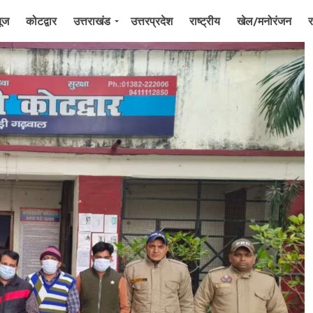
यूज
कोटद्वार
उत्तराखंड
उत्तरप्रदेश
राष्ट्रीय
खेल/मनोरंजन
र