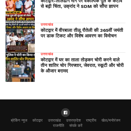
​कोटद्वार-लालढांग मार्ग पर वैकल्पिक पुल के कटाव
से बढ़ी चिंता, उक्रांद ने SDM को सौंपा ज्ञापन
उत्तराखंड
कोटद्वार में वीरबाला तीलू रौतेली की 365वीं जयंती
पर डाक टिकट और विशेष आवरण का विमोचन
उत्तराखंड
कोटद्वार में घर का ताला तोड़कर चोरी करने वाले
तीन शातिर चोर गिरफ्तार, जेवरात, स्कूटी और चोरी
के औजार बरामद
ब्रेकिंग न्यूज
कोटद्वार
उत्तराखंड
उत्तरप्रदेश
राष्ट्रीय
खेल/मनोरंजन
राजनीति
संपर्क करें