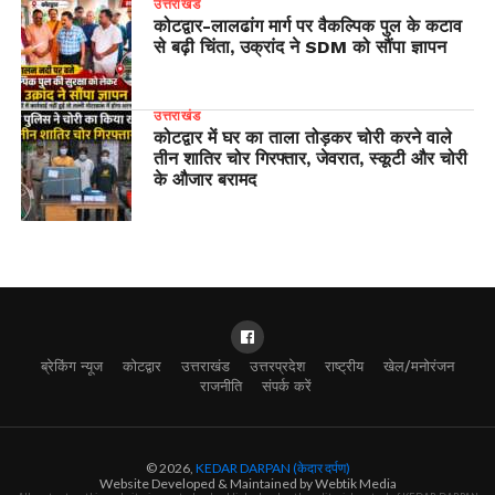
उत्तराखंड
​कोटद्वार-लालढांग मार्ग पर वैकल्पिक पुल के कटाव
से बढ़ी चिंता, उक्रांद ने SDM को सौंपा ज्ञापन
उत्तराखंड
कोटद्वार में घर का ताला तोड़कर चोरी करने वाले
तीन शातिर चोर गिरफ्तार, जेवरात, स्कूटी और चोरी
के औजार बरामद
ब्रेकिंग न्यूज
कोटद्वार
उत्तराखंड
उत्तरप्रदेश
राष्ट्रीय
खेल/मनोरंजन
राजनीति
संपर्क करें
© 2026,
KEDAR DARPAN (केदार दर्पण)
Website Developed & Maintained by Webtik Media