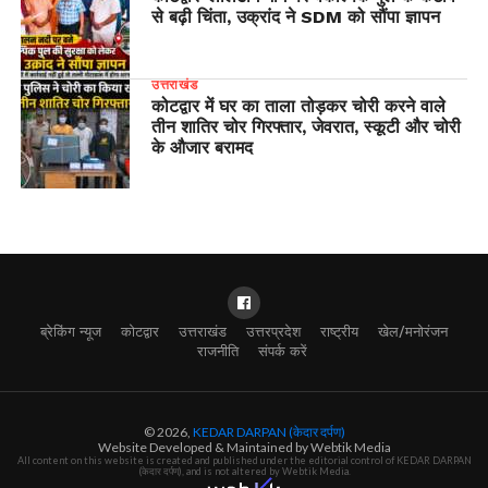
से बढ़ी चिंता, उक्रांद ने SDM को सौंपा ज्ञापन
उत्तराखंड
कोटद्वार में घर का ताला तोड़कर चोरी करने वाले
तीन शातिर चोर गिरफ्तार, जेवरात, स्कूटी और चोरी
के औजार बरामद
ब्रेकिंग न्यूज
कोटद्वार
उत्तराखंड
उत्तरप्रदेश
राष्ट्रीय
खेल/मनोरंजन
राजनीति
संपर्क करें
© 2026,
KEDAR DARPAN (केदार दर्पण)
Website Developed & Maintained by Webtik Media
All content on this website is created and published under the editorial control of KEDAR DARPAN
(केदार दर्पण), and is not altered by Webtik Media.