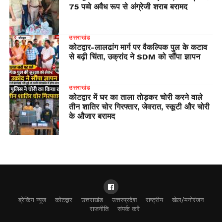
75 पव्वे अवैध रूप से अंग्रेजी शराब बरामद
उत्तराखंड
​कोटद्वार-लालढांग मार्ग पर वैकल्पिक पुल के कटाव
से बढ़ी चिंता, उक्रांद ने SDM को सौंपा ज्ञापन
उत्तराखंड
कोटद्वार में घर का ताला तोड़कर चोरी करने वाले
तीन शातिर चोर गिरफ्तार, जेवरात, स्कूटी और चोरी
के औजार बरामद
ब्रेकिंग न्यूज
कोटद्वार
उत्तराखंड
उत्तरप्रदेश
राष्ट्रीय
खेल/मनोरंजन
राजनीति
संपर्क करें