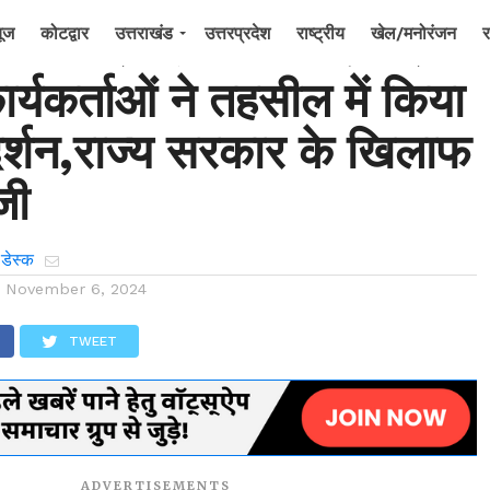
 की जन समस्याओं को लेकर
यूज
कोटद्वार
उत्तराखंड
उत्तरप्रदेश
राष्ट्रीय
खेल/मनोरंजन
र
ार्यकर्ताओं ने तहसील में किया
दर्शन,राज्य सरकार के खिलाफ
जी
 डेस्क
n
November 6, 2024
TWEET
ADVERTISEMENTS