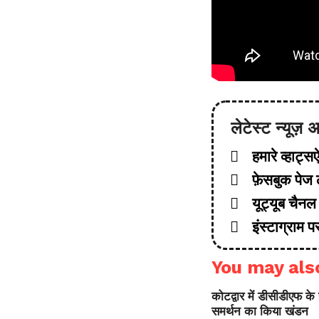
लेटेस्ट न्यूज़
हमारे व्हाट्सऐप
फ़ेसबुक पेज ल
यूट्यूब चैनल 
इंस्टाग्राम पर
You may also
कोटद्वार में डीसीडीएफ के 
समर्थन का किया खंडन