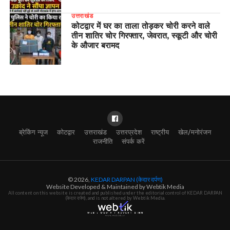
उत्तराखंड
कोटद्वार में घर का ताला तोड़कर चोरी करने वाले
तीन शातिर चोर गिरफ्तार, जेवरात, स्कूटी और चोरी
के औजार बरामद
ब्रेकिंग न्यूज
कोटद्वार
उत्तराखंड
उत्तरप्रदेश
राष्ट्रीय
खेल/मनोरंजन
राजनीति
संपर्क करें
© 2026,
KEDAR DARPAN (केदार दर्पण)
Website Developed & Maintained by Webtik Media
All content on this website is created and published under the editorial control of KEDAR DARPAN
(केदार दर्पण), and is not altered by Webtik Media.