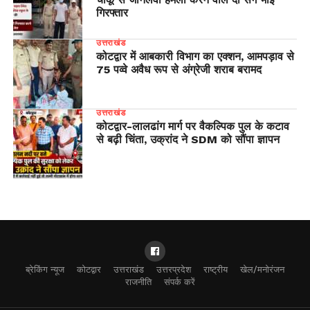
गिरफ्तार
उत्तराखंड
कोटद्वार में आबकारी विभाग का एक्शन, आमपड़ाव से
75 पव्वे अवैध रूप से अंग्रेजी शराब बरामद
उत्तराखंड
​कोटद्वार-लालढांग मार्ग पर वैकल्पिक पुल के कटाव
से बढ़ी चिंता, उक्रांद ने SDM को सौंपा ज्ञापन
ब्रेकिंग न्यूज
कोटद्वार
उत्तराखंड
उत्तरप्रदेश
राष्ट्रीय
खेल/मनोरंजन
राजनीति
संपर्क करें