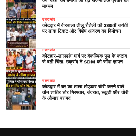
क्या बच्चों को बनाया जा रहा राजनीतिक प्रचार का
माध्यम
उत्तराखंड
कोटद्वार में वीरबाला तीलू रौतेली की 365वीं जयंती
पर डाक टिकट और विशेष आवरण का विमोचन
उत्तराखंड
​कोटद्वार-लालढांग मार्ग पर वैकल्पिक पुल के कटाव
से बढ़ी चिंता, उक्रांद ने SDM को सौंपा ज्ञापन
उत्तराखंड
कोटद्वार में घर का ताला तोड़कर चोरी करने वाले
तीन शातिर चोर गिरफ्तार, जेवरात, स्कूटी और चोरी
के औजार बरामद