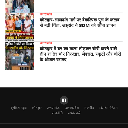
उत्तराखंड
​कोटद्वार-लालढांग मार्ग पर वैकल्पिक पुल के कटाव
से बढ़ी चिंता, उक्रांद ने SDM को सौंपा ज्ञापन
उत्तराखंड
कोटद्वार में घर का ताला तोड़कर चोरी करने वाले
तीन शातिर चोर गिरफ्तार, जेवरात, स्कूटी और चोरी
के औजार बरामद
ब्रेकिंग न्यूज
कोटद्वार
उत्तराखंड
उत्तरप्रदेश
राष्ट्रीय
खेल/मनोरंजन
राजनीति
संपर्क करें