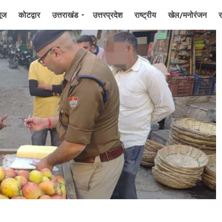
यूज
कोटद्वार
उत्तराखंड
उत्तरप्रदेश
राष्ट्रीय
खेल/मनोरंजन
र