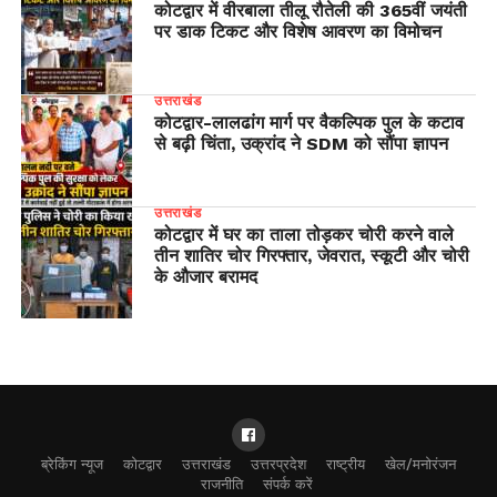
कोटद्वार में वीरबाला तीलू रौतेली की 365वीं जयंती
पर डाक टिकट और विशेष आवरण का विमोचन
उत्तराखंड
​कोटद्वार-लालढांग मार्ग पर वैकल्पिक पुल के कटाव
से बढ़ी चिंता, उक्रांद ने SDM को सौंपा ज्ञापन
उत्तराखंड
कोटद्वार में घर का ताला तोड़कर चोरी करने वाले
तीन शातिर चोर गिरफ्तार, जेवरात, स्कूटी और चोरी
के औजार बरामद
ब्रेकिंग न्यूज
कोटद्वार
उत्तराखंड
उत्तरप्रदेश
राष्ट्रीय
खेल/मनोरंजन
राजनीति
संपर्क करें