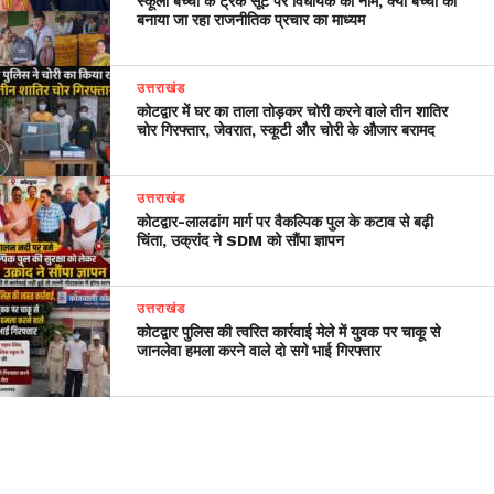
स्कूली बच्चों के ट्रैक सूट पर विधायक का नाम, क्या बच्चों को
बनाया जा रहा राजनीतिक प्रचार का माध्यम
उत्तराखंड
कोटद्वार में घर का ताला तोड़कर चोरी करने वाले तीन शातिर
चोर गिरफ्तार, जेवरात, स्कूटी और चोरी के औजार बरामद
उत्तराखंड
​कोटद्वार-लालढांग मार्ग पर वैकल्पिक पुल के कटाव से बढ़ी
चिंता, उक्रांद ने SDM को सौंपा ज्ञापन
उत्तराखंड
कोटद्वार पुलिस की त्वरित कार्रवाई मेले में युवक पर चाकू से
जानलेवा हमला करने वाले दो सगे भाई गिरफ्तार