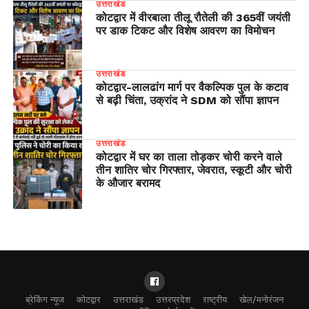
उत्तराखंड
कोटद्वार में वीरबाला तीलू रौतेली की 365वीं जयंती
पर डाक टिकट और विशेष आवरण का विमोचन
उत्तराखंड
​कोटद्वार-लालढांग मार्ग पर वैकल्पिक पुल के कटाव
से बढ़ी चिंता, उक्रांद ने SDM को सौंपा ज्ञापन
उत्तराखंड
कोटद्वार में घर का ताला तोड़कर चोरी करने वाले
तीन शातिर चोर गिरफ्तार, जेवरात, स्कूटी और चोरी
के औजार बरामद
ब्रेकिंग न्यूज
कोटद्वार
उत्तराखंड
उत्तरप्रदेश
राष्ट्रीय
खेल/मनोरंजन