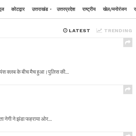
यूज
कोटद्वार
उत्तराखंड
उत्तरप्रदेश
राष्ट्रीय
खेल/मनोरंजन
र
LATEST
TRENDING
लायंस क्लब के बीच मैच हुआ।पुलिस की...
लता नेगी ने झंडा फहराया ओर...