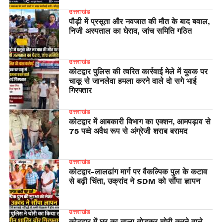
उत्तराखंड
पौड़ी में प्रसूता और नवजात की मौत के बाद बवाल,
निजी अस्पताल का घेराव, जांच समिति गठित
उत्तराखंड
कोटद्वार पुलिस की त्वरित कार्रवाई मेले में युवक पर
चाकू से जानलेवा हमला करने वाले दो सगे भाई
गिरफ्तार
उत्तराखंड
कोटद्वार में आबकारी विभाग का एक्शन, आमपड़ाव से
75 पव्वे अवैध रूप से अंग्रेजी शराब बरामद
उत्तराखंड
​कोटद्वार-लालढांग मार्ग पर वैकल्पिक पुल के कटाव
से बढ़ी चिंता, उक्रांद ने SDM को सौंपा ज्ञापन
उत्तराखंड
कोटद्वार में घर का ताला तोड़कर चोरी करने वाले