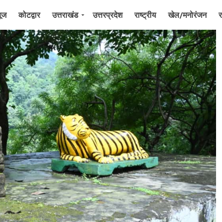
यूज
कोटद्वार
उत्तराखंड
उत्तरप्रदेश
राष्ट्रीय
खेल/मनोरंजन
र