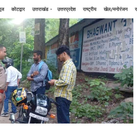
यूज
कोटद्वार
उत्तराखंड
उत्तरप्रदेश
राष्ट्रीय
खेल/मनोरंजन
र